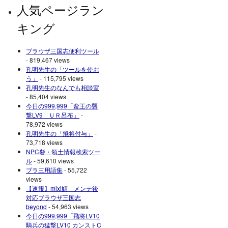
人気ページラン
キング
ブラウザ三国志便利ツール
- 819,467 views
孔明先生の「ツールを使お
う」
- 115,795 views
孔明先生のなんでも相談室
- 85,404 views
今日の999,999「蛮王の襲
撃LV9 ＵＲ呂布」
-
78,972 views
孔明先生の「飛将付与」
-
73,718 views
NPC砦・領土情報検索ツー
ル
- 59,610 views
ブラ三用語集
- 55,722
views
【速報】mixi鯖 メンテ後
対応ブラウザ三国志
beyond
- 54,963 views
今日の999,999「飛将LV10
騎兵の猛撃LV10 カンストC