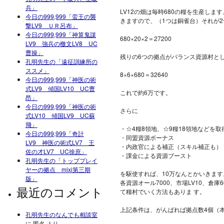
兵」
LV12の畑は毎時680の糧を生産し
今日の999,999「蛮王の襲
きますので、（1つは銅雀台）それが2
撃LV9 ＵＲ呂布」
今日の999,999「神算鬼謀
680×20×2＝27200
LV9 強兵の檄文LV8 UC
曹操」
残りの6つの拠点がバランス資源村と
孔明先生の「遠征訓練所の
ススメ」
8×6×680＝32640
今日の999,999「神医の術
式LV9 傾国LV10 UC曹
これで約6万です。
昂」
今日の999,999「神医の術
さらに
式LV10 傾国LV9 UC蘇
飛」
・☆4糧8領地、☆9糧18領地などを
今日の999,999「奇計
・同盟資源ボーナス
LV9 神医の術式LV7 王
・内政官による補正（スキル補正も）
佐の才LV7 UC徐庶」
・課金による資源ブースト
孔明先生の「トッププレイ
ヤーの拠点 mixi第三期
を駆使すれば、10万なんとかいきます
版」
各資源オール7000、市場LV10、倉
最近のコメント
て糧村でいく方法もありま す。
上記条件は、がんばれば拠点数4個（
孔明先生のなんでも相談室
に
匿名
より