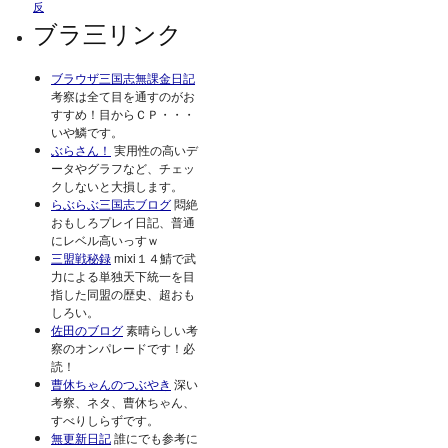
反
ブラ三リンク
ブラウザ三国志無課金日記
考察は全て目を通すのがお
すすめ！目からＣＰ・・・
いや鱗です。
ぶらさん！
実用性の高いデ
ータやグラフなど、チェッ
クしないと大損します。
らぶらぶ三国志ブログ
悶絶
おもしろプレイ日記、普通
にレベル高いっすｗ
三盟戦秘録
mixi１４鯖で武
力による単独天下統一を目
指した同盟の歴史、超おも
しろい。
佐田のブログ
素晴らしい考
察のオンパレードです！必
読！
曹休ちゃんのつぶやき
深い
考察、ネタ、曹休ちゃん、
すべりしらずです。
無更新日記
誰にでも参考に