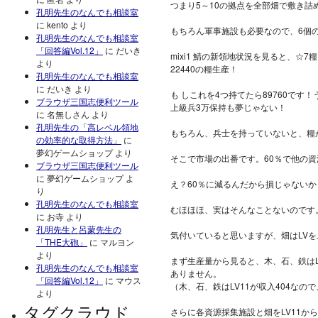
つまり5～10の拠点を全部畑で敷き詰
孔明先生のなんでも相談室
に
kento
より
もちろん軍事施設も必要なので、6個
孔明先生のなんでも相談室
「回答編Vol.12」
に
だいき
mixi1 鯖の新領地状況を見ると、☆
より
22440の糧生産！
孔明先生のなんでも相談室
に
だいき
より
も しこれを4つ持てたら89760です
ブラウザ三国志便利ツール
上級兵3万保持も夢じゃない！
に
名無しさん
より
孔明先生の「高レベル領地
もちろん、兵士を持っていないと、糧
の効率的な取得方法」
に
夢幻ゲームショップ
より
そこで市場の出番です。60％で他の
ブラウザ三国志便利ツール
に
夢幻ゲームショップ
よ
え？60％に減るんだから損じゃないか
り
孔明先生のなんでも相談室
むほほほ、実はそんなことないのです
に
お寺
より
孔明先生と呂蒙先生の
気付いていると思いますが、畑はLV
「THE大砲」
に
マルヨン
より
まず生産量から見ると、木、石、鉄はLV1
孔明先生のなんでも相談室
ありません。
「回答編Vol.12」
に
マウス
（木、石、鉄はLV11が収入404なので、
より
タグクラウド
さらに各資源採集施設と畑をLV11か