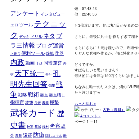
畑：07:43:43
アンケート
インタビュー
他：22:40:56
テクニッ
ツール
エロ
と3倍違います。他は丸1日かかるのに
ク
ブ
ネタ
ドリル
さらに、最後に兵士を 作りすぎて糧
デッキ
ラ三情報
ブログ運営
さらにさらに！元は糧なので、近衛作
便利ツール
兵器
僻地
りどんな兵種を作るか、何に特化させ
上級兵
内政
動画
同盟運営
十訓
外
どうですか。
天下統一
すばらしいと思いません？
孔
交
奇計
最終的には倉庫は150万くらいはほし
明先生回答
戦
強撃
ちなみに唯一のリスクは、畑のLVU
争
たら泣けますｗ
戦術
戦略
拠点
拠点晒し
指揮官
極撃
攻撃
斥候
書簡
もっと読む »
武将カード
カテゴリー：
内政（農耕）
タ
歴
4コメント »
ページ 1 ～1
1
史書
考察
課
神速
篭城
糧村
防衛
遠征
金
農耕
隠しスキル
離