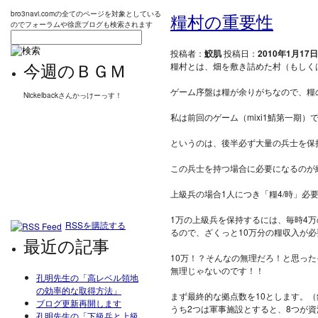
bro3navi.comの全てのページを対象としている
糧村の重要性
のでフォーラムや徐庶ブログも検索されます
投稿者：
鮫肌
投稿日：
2010年1月17日
今週のＢＧＭ
糧村とは、畑を敷き詰めた村（もしく
ゲーム序盤は糧が余りがちなので、糧
Nickelbackさんかっけーっす！
私は前回のゲーム（mixi1鯖第一期
というのは、後半必ず大量の兵士を保
この兵士を持つ場合に必要になるのが
上級兵の場合1人につき「糧4/時」必
1万の上級兵を保持するには、毎時4
RSSを購読する
るので、ざくっと10万分の糧収入が必
最近の記事
10万！？そんなの無理だろ！と思っ
無理じゃないのです！！
孔明先生の「高レベル領地
の効率的な取得方法」
まず最終的な拠点数を10とします。
ブログ更新再開します
うち2つは軍事施設とすると、8つが
孔明先生の「下級兵と上級