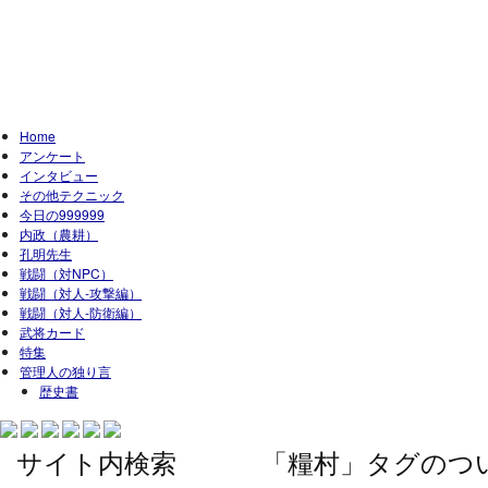
Home
アンケート
インタビュー
その他テクニック
今日の999999
内政（農耕）
孔明先生
戦闘（対NPC）
戦闘（対人-攻撃編）
戦闘（対人-防衛編）
武将カード
特集
管理人の独り言
歴史書
サイト内検索
「糧村」タグのつ