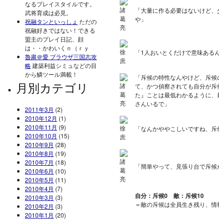
なるプレイスタイルです。
「大量に作る必要はないけど、
武将育成は必見。
や」
祝融タンといっしょ
ただの
祝融好きではない！できる
盟主のプレイ日記、顔
は・・かわいくｎ（ｒｙ
「1人おいとくだけで意味ある
魯粛＠愛 ブラウザ三国志攻
略
建築利益シミュなどの目
から鱗ツール満載！
「斥候の特性なんやけど、斥候
月別カテゴリ
て、かつ偵察されても自分が斥
た』ことは最低わかるように、
さんいるで」
2011年3月
(2)
2010年12月
(1)
2010年11月
(9)
「なんかややこしいですね、斥
2010年10月
(15)
2010年9月
(28)
2010年8月
(19)
2010年7月
(18)
「簡単やって、見張り台で斥候
2010年6月
(10)
2010年5月
(11)
2010年4月
(7)
自分：斥候0 敵：斥候10
2010年3月
(3)
＝敵の斥候は全員生き残り、情
2010年2月
(3)
2010年1月
(20)