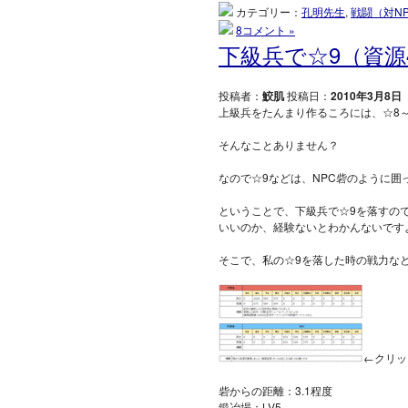
カテゴリー：
孔明先生
,
戦闘（対N
8コメント »
下級兵で☆9（資源
投稿者：
鮫肌
投稿日：
2010年3月8日
上級兵をたんまり作るころには、☆8
そんなことありません？
なので☆9などは、NPC砦のように
ということで、下級兵で☆9を落すの
いいのか、経験ないとわかんないです
そこで、私の☆9を落した時の戦力な
←クリッ
砦からの距離：3.1程度
鍛冶場：LV5