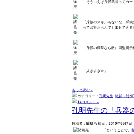
「そういえば斥候武将ってカー
「斥候のスキルもないな、斥候
って武将おらんでも出兵できる
「斥候の極撃なら敵に同盟掲示
「抜きすぎｗ」
もっと読む »
カテゴリー：
孔明先生
,
戦闘（対N
14コメント »
孔明先生の「兵器
投稿者：
鮫肌
投稿日：
2010年6月7日
「ということで、