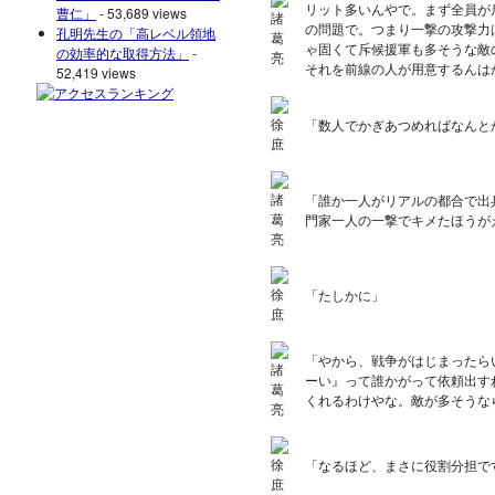
リット多いんやで。まず全員が
曹仁」
- 53,689 views
の問題で。つまり一撃の攻撃力
孔明先生の「高レベル領地
ゃ固くて斥候援軍も多そうな敵
の効率的な取得方法」
-
それを前線の人が用意するんは
52,419 views
「数人でかぎあつめればなんと
「誰か一人がリアルの都合で出
門家一人の一撃でキメたほうが
「たしかに」
「やから、戦争がはじまったら
ーい』って誰かがって依頼出すね
くれるわけやな。敵が多そうな
「なるほど、まさに役割分担で