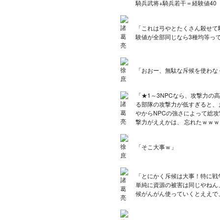
騎兵武将+騎兵若干＝経験値40
「これは弓やとたくさん殺せて
験値が全部同じなら3種均等っ
「おおー、無駄な斥候を使わな
「★1～3NPCなら、攻撃力
る部隊の攻撃力が低すぎると、
やからNPCの強さによって総
撃力がええかは、 忘れたｗｗｗ
「そこ大事ｗ」
「とにかく斥候は大事！特に戦
単純に資源の被害は同じやねん
候がんがん使っていくとええで