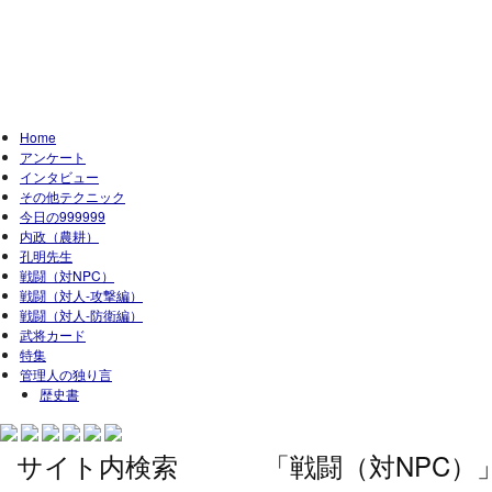
Home
アンケート
インタビュー
その他テクニック
今日の999999
内政（農耕）
孔明先生
戦闘（対NPC）
戦闘（対人-攻撃編）
戦闘（対人-防衛編）
武将カード
特集
管理人の独り言
歴史書
サイト内検索
「戦闘（対NPC）