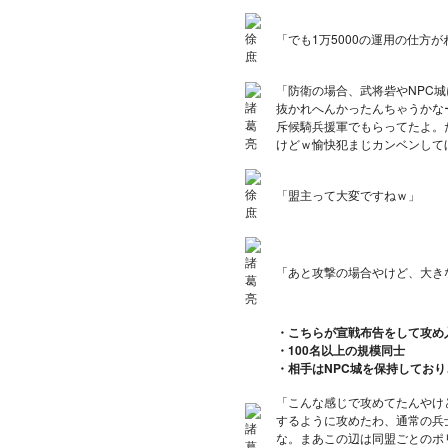
「でも1万5000の運用の仕方
「防衛の場合、武将砦やNPC城
抜かれへんかったんちゃうかな
斥候騎兵援軍でもらってたよ。
けどｗ愉快犯まじカンベンして
「盟主って大変ですねｗ」
「
あと攻撃の場合やけど、大き
・こちらが宣戦布告をして攻め
・100名以上の規模同士
・相手はNPC城を保持してお
「こんな感じで攻めてたんやけど
するように攻めたわ、通常の兵
な。まあこの辺は同盟ごとのポ