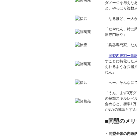
ダメージを与えな
ど、やっぱり複数
「なるほど、一人
「せやねん、特に
器専門家や」
「兵器専門家、な
「
同盟内役割一覧
すことに特化した
えれるような兵器
ねん」
「へー、そんなに
「うん、まず3万
の極撃スキルレベル
含めると、衝車1万
か3万の城落とす
■同盟のメリ
・同盟全体の内政