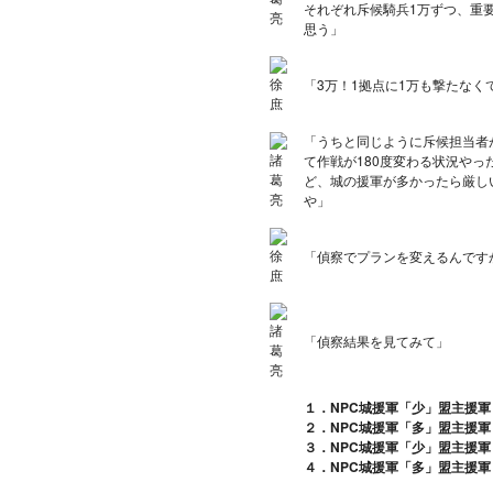
それぞれ斥候騎兵1万ずつ、重要
思う」
「3万！1拠点に1万も撃たなく
「うちと同じように斥候担当者
て作戦が180度変わる状況やっ
ど、城の援軍が多かったら厳し
や」
「偵察でプランを変えるんです
「偵察結果を見てみて」
１．NPC城援軍「少」盟主援
２．NPC城援軍「多」盟主援
３．NPC城援軍「少」盟主援軍
４．NPC城援軍「多」盟主援