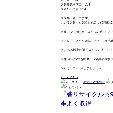
各兵種武器研究：LV3
スキル：奇計60%UP
結構兵士残ってます。
この後各兵士を900まで戻して距離3.
距離3.1と3.6の差、スキルの差で、
あまりいいスキルが無くても、3種30
逆に80％以上の補正スキルを持ってい
距離2の☆9に騎兵2000（騎兵の猛撃
がんばって☆9落しましょう～。
もっと読む »
カテゴリー：
戦闘（対NPC）
6コメント »
「砦リサイクル☆
率よく取得