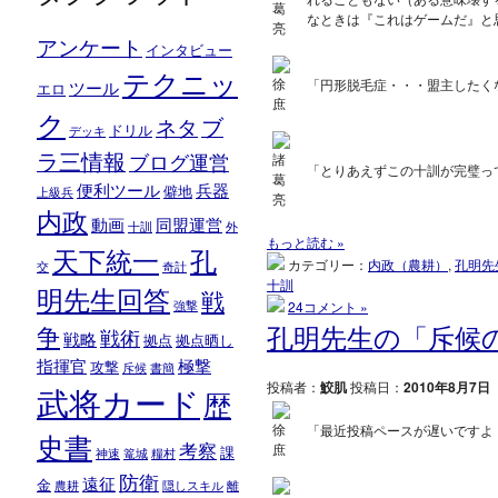
なときは『これはゲームだ』と
アンケート
インタビュー
テクニッ
「円形脱毛症・・・盟主したく
ツール
エロ
ク
ブ
ネタ
ドリル
デッキ
ラ三情報
ブログ運営
「とりあえずこの十訓が完璧っ
便利ツール
兵器
僻地
上級兵
内政
動画
同盟運営
十訓
外
もっと読む »
天下統一
孔
カテゴリー：
内政（農耕）
,
孔明先
交
奇計
十訓
明先生回答
戦
24コメント »
強撃
孔明先生の「斥候
争
戦術
戦略
拠点
拠点晒し
指揮官
極撃
攻撃
斥候
書簡
投稿者：
鮫肌
投稿日：
2010年8月7日
武将カード
歴
「最近投稿ペースが遅いですよ
史書
考察
課
神速
篭城
糧村
防衛
遠征
金
農耕
隠しスキル
離