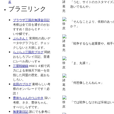
「うむ、サイトのカスタマイズ
反
ブラ三リンク
急いでるんや」
ブラウザ三国志無課金日記
「そんなことより、依頼のあっ
考察は全て目を通すのがお
か？」
すすめ！目からＣＰ・・・
いや鱗です。
ぶらさん！
実用性の高いデ
ータやグラフなど、チェッ
「戦争するなら超重要や。相手
クしないと大損します。
らぶらぶ三国志ブログ
悶絶
おもしろプレイ日記、普通
にレベル高いっすｗ
「ま、丸裸！」
三盟戦秘録
mixi１４鯖で武
力による単独天下統一を目
指した同盟の歴史、超おも
しろい。
「何想像しとんねんｗ」
佐田のブログ
素晴らしい考
察のオンパレードです！必
読！
曹休ちゃんのつぶやき
深い
「では戦争しなければ斥候はい
考察、ネタ、曹休ちゃん、
すべりしらずです。
無更新日記
誰にでも参考に