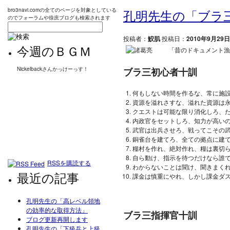
bro3navi.comの全てのページを対象としている
孔明先生の「ブラ
のでフォーラムや徐庶ブログも検索されます
投稿者：
鮫肌
投稿日：
2010年9月29日
今週のＢＧＭ
「昔のドキュメント漁
ブラ三初心者十訓
Nickelbackさんかっけーっす！
何もしない時間を作るな、常に施
資源を溢れさすな、溢れた資源は
クエストは可能な限り消化しろ、
内政官をセットしろ、知力が高い
武官は出兵させろ、戦ってこその
銅雀台を建てろ、全ての拠点に建て
糧村を作れ、絶対作れ、糧は裏切
自ら動け、指示を待つだけなら誰
RSSを購読する
わからないことは聞け、聞きまく
最近の記事
課金は慎重にやれ、しかし課金ダ
孔明先生の「高レベル領地
の効率的な取得方法」
ブラ三指揮官十訓
ブログ更新再開します
孔明先生の「下級兵と上級