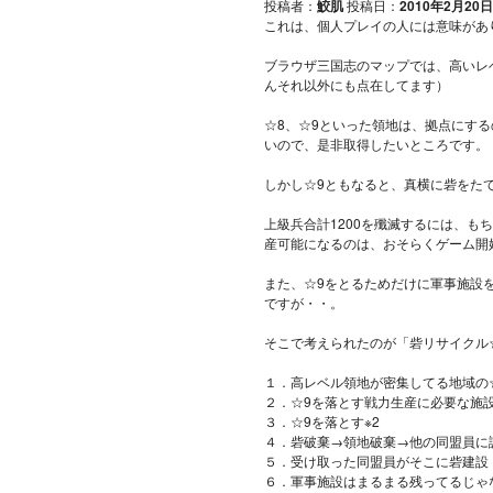
投稿者：
鮫肌
投稿日：
2010年2月20日
これは、個人プレイの人には意味があ
ブラウザ三国志のマップでは、高いレ
んそれ以外にも点在してます）
☆8、☆9といった領地は、拠点にす
いので、是非取得したいところです。
しかし☆9ともなると、真横に砦をたて
上級兵合計1200を殲滅するには、も
産可能になるのは、おそらくゲーム開始
また、☆9をとるためだけに軍事施設
ですが・・。
そこで考えられたのが「砦リサイクル
１．高レベル領地が密集してる地域の☆
２．☆9を落とす戦力生産に必要な施
３．☆9を落とす※2
４．砦破棄→領地破棄→他の同盟員に
５．受け取った同盟員がそこに砦建設
６．軍事施設はまるまる残ってるじゃ