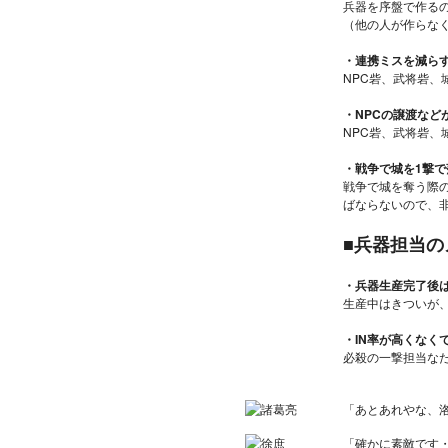
兵器を序盤で作る
（他の人が作らな
・連携ミスを減ら
NPC砦、武将砦
・NPCの譲渡など
NPC砦、武将砦、
・戦争で城を1撃で
戦争で城を奪う際
ばならないので、
■兵器担当の
・兵器生産完了後
生産中はきついが
・IN率が高くなく
必殺の一撃担当な
「あとあれやな、
「確かに素敵です