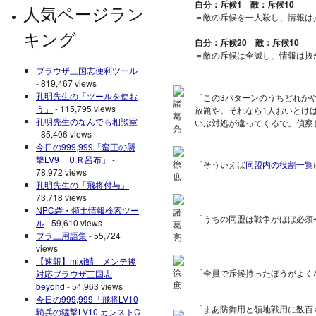
自分：斥候1 敵：斥候10
人気ページラン
＝敵の斥候を一人殺し、情報は
キング
自分：斥候20 敵：斥候10
＝敵の斥候は全滅し、情報は抜
ブラウザ三国志便利ツール
- 819,467 views
孔明先生の「ツールを使お
「この3パターンのうちどれか
う」
- 115,795 views
放題や。それなら1人おいとけ
孔明先生のなんでも相談室
いぶ対処が違ってくるで。偵察
- 85,406 views
今日の999,999「蛮王の襲
撃LV9 ＵＲ呂布」
-
「そういえば
同盟内の役割一覧
78,972 views
孔明先生の「飛将付与」
-
73,718 views
NPC砦・領土情報検索ツー
「うちの同盟は戦争がほぼ必須
ル
- 59,610 views
ブラ三用語集
- 55,724
views
【速報】mixi鯖 メンテ後
「全員で斥候持ったほうがよく
対応ブラウザ三国志
beyond
- 54,963 views
今日の999,999「飛将LV10
「まあ防御用と領地戦用に数百
騎兵の猛撃LV10 カンストC