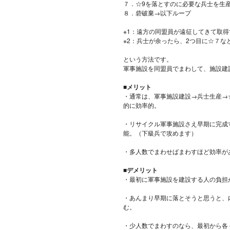
７．☆9を落とすのに必要な兵士を生
８．砦破棄→以下ループ
※1：遠方の同盟員が遠征してきて取得
※2：兵士が余ったら、2つ目に☆７
という方法です。
軍事施設を同盟員でまわして、施設建
■メリット
・通常は、軍事施設建設→兵士生産→
的に効率的。
・リサイクル軍事施設さえ早期に完成
能。（下級兵で攻めます）
・多人数でまわせばまわすほど効率が
■デメリット
・最初に軍事施設を建設する人の負担
・あんまり早期に落とそうと思うと、
む。
・少人数でまわすのなら、最初から各