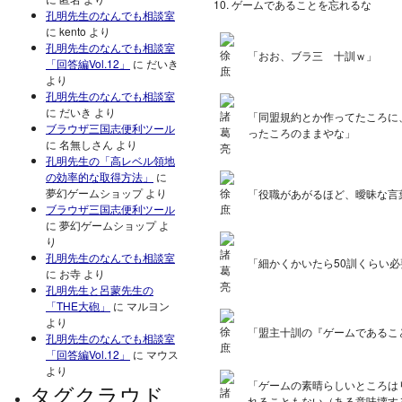
ゲームであることを忘れるな
孔明先生のなんでも相談室
に
kento
より
孔明先生のなんでも相談室
「おお、ブラ三 十訓ｗ」
「回答編Vol.12」
に
だいき
より
孔明先生のなんでも相談室
に
だいき
より
「同盟規約とか作ってたころに
ブラウザ三国志便利ツール
ったころのままやな」
に
名無しさん
より
孔明先生の「高レベル領地
の効率的な取得方法」
に
夢幻ゲームショップ
より
「役職があがるほど、曖昧な言
ブラウザ三国志便利ツール
に
夢幻ゲームショップ
よ
り
孔明先生のなんでも相談室
「細かくかいたら50訓くらい
に
お寺
より
孔明先生と呂蒙先生の
「THE大砲」
に
マルヨン
より
「盟主十訓の『ゲームであるこ
孔明先生のなんでも相談室
「回答編Vol.12」
に
マウス
より
「ゲームの素晴らしいところは
タグクラウド
れることもない（ある意味壊す