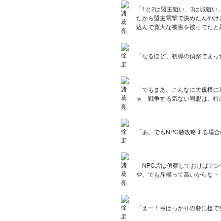
「1と2は盟主狙い、3は城狙
たから盟主電撃で決めたんやけ
込んで寛大な被害を被ってたと
「なるほど、初弾の偵察でまっ
「でもまあ、こんなに大規模に
ｗ 戦争する気ない同盟は、特
「あ、でもNPC砦攻略する場
「
NPC砦は偵察しておけばア
や。でも斥候って高いからな・
「えー！弓ばっかりの砦に槍で