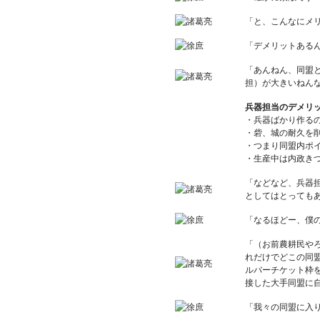
「と、こんなにメ
「デメリットある
「あんねん、同盟
担）が大きいねん
兵器担当のデメリ
・兵器ばかり作る
・砦、城の耐久を
・つまり同盟内ポ
・生産中は内政き
「などなど、兵器
としてはとっても
「なるほどー、僕
「（お前農耕民や
れだけでどこの同
ルバーチケット枠
接した大手同盟に
「我々の同盟に入