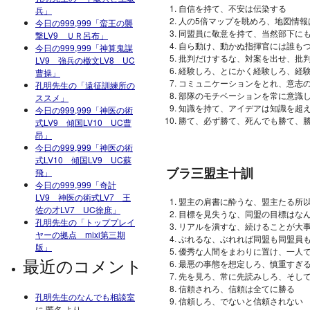
自信を持て、不安は伝染する
兵」
人の5倍マップを眺めろ、地図情報
今日の999,999「蛮王の襲
同盟員に敬意を持て、当然部下に
撃LV9 ＵＲ呂布」
自ら動け、動かぬ指揮官には誰も
今日の999,999「神算鬼謀
批判だけするな、対案を出せ、批
LV9 強兵の檄文LV8 UC
経験しろ、とにかく経験しろ、経
曹操」
コミュニケーションをとれ、意志
孔明先生の「遠征訓練所の
部隊のモチベーションを常に意識
ススメ」
知識を持て、アイデアは知識を超
今日の999,999「神医の術
勝て、必ず勝て、死んでも勝て、
式LV9 傾国LV10 UC曹
昂」
今日の999,999「神医の術
式LV10 傾国LV9 UC蘇
ブラ三盟主十訓
飛」
今日の999,999「奇計
LV9 神医の術式LV7 王
盟主の肩書に酔うな、盟主たる所
佐の才LV7 UC徐庶」
目標を見失うな、同盟の目標はな
孔明先生の「トッププレイ
リアルを潰すな、続けることが大
ヤーの拠点 mixi第三期
ぶれるな、ぶれれば同盟も同盟員
版」
優秀な人間をまわりに置け、一人
最近のコメント
最悪の事態を想定しろ、慎重すぎ
先を見ろ、常に先読みしろ、そし
信頼されろ、信頼は全てに勝る
孔明先生のなんでも相談室
信頼しろ、でないと信頼されない
に
匿名
より