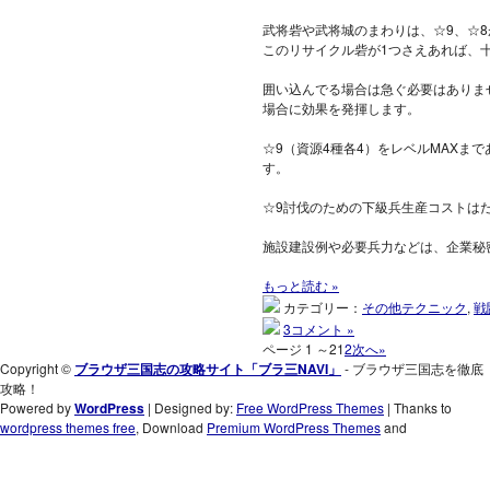
武将砦や武将城のまわりは、☆9、☆
このリサイクル砦が1つさえあれば、
囲い込んでる場合は急ぐ必要はありま
場合に効果を発揮します。
☆9（資源4種各4）をレベルMAXまで
す。
☆9討伐のための下級兵生産コストはだ
施設建設例や必要兵力などは、企業秘
もっと読む »
カテゴリー：
その他テクニック
,
戦
3コメント »
ページ 1 ～2
1
2
次へ»
Copyright ©
ブラウザ三国志の攻略サイト「ブラ三NAVI」
- ブラウザ三国志を徹底
攻略！
Powered by
WordPress
| Designed by:
Free WordPress Themes
| Thanks to
wordpress themes free
, Download
Premium WordPress Themes
and