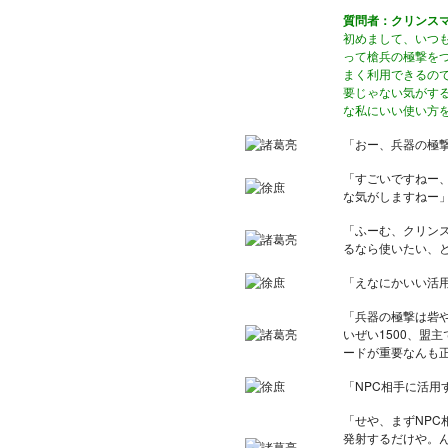
質問者：クリンス
初めまして、いつ
って槍兵の極撃を
まく利用できるの
要じゃない気がす
な私にいい使い方
「おー、兵器の極
「すごいですねー
な気がしますねー
「ふーむ、クリン
るなら使いたい、
「えなにかいい活
「兵器の極撃は砦
いぜい1500、盟
ードが重要なんも
「NPC相手に活用
「せや、まずNP
発射するだけや。ん