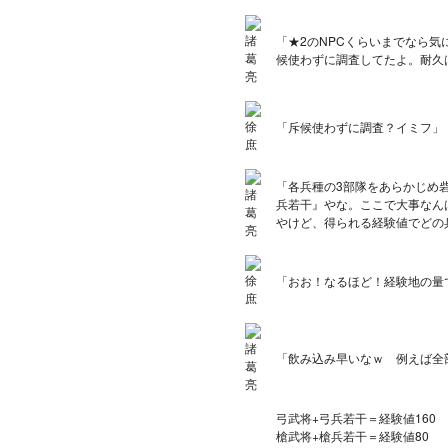
「★2のNPCくらいまでなら
候使わずに調査してたよ。耐久
「斥候使わずに調査？イミフ」
「各兵種の3部隊をあらかじめ
兵若干』やな。ここで大事なん
やけど、得られる経験値でどの
「おお！なるほど！経験地の量
「飲み込み早いなｗ 例えば全
弓武将+弓兵若干＝経験値160
槍武将+槍兵若干＝経験値80