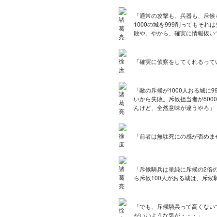
「通常の攻撃も、兵器も、斥候
1000の城を999削ってもそ
敗や。やから、確実に情報抜い
「確実に偵察をしてくれるって
「敵の斥候が1000人おる城に
いから失敗。斥候担当者が500
んけど、全然意味が違うやろ」
「
前者は無駄死にの感が否めま
「斥候騎兵は単純に斥候の2倍
ら斥候100人がおる城は、斥候
「でも、斥候騎兵って高くない
がいいような気が・・・」