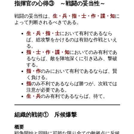
指揮官の心得③ ～戦闘の妥当性～
戦闘の妥当性は、
生・兵・指・士・作・諜・知
に
よって判断されるべきである。
生・兵・指・士
において有利であるなら
ば、総攻撃をかけるのは有効な作戦といえ
る。
指・士・作・諜・知
においてのみ有利であ
るならば、敵を陣地深くに引き込み、撃破
する。
指・作
のみにおいて有利であるならば、賢
く負ける。
指
のみ不利であるならば勝つが、次戦では
注意が必要である。
生・兵
のみ有利であるならば、待て。
組織的戦術① 斥候爆撃
概要
戦争開始と同時に可能な限り全ての敵拠点に斥候