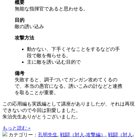
概要
無能な指揮官であると思わせる。
目的
敵の誘い込み
攻撃方法
動かない、下手くそなことをするなどの手
段で敵を侮らせる。
主に敵を誘い込む目的で
備考
失敗すると、調子づいてガンガン攻めてくるの
で、本当の愚官になる。誘いこみの計などと連携
を取ることが重要。
この応用編も実践編として講座がありましたが、それは再現
できないので今回は割愛しました。
朱治先生ありがとうございました。
もっと読む »
カテゴリー：
孔明先生
,
戦闘（対人-攻撃編）
,
戦闘（対人-