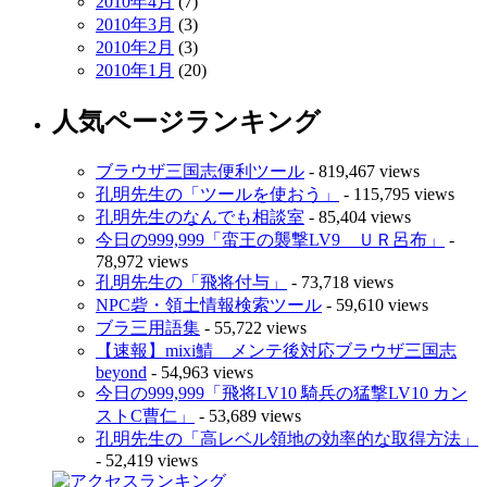
2010年4月
(7)
2010年3月
(3)
2010年2月
(3)
2010年1月
(20)
人気ページランキング
ブラウザ三国志便利ツール
- 819,467 views
孔明先生の「ツールを使おう」
- 115,795 views
孔明先生のなんでも相談室
- 85,404 views
今日の999,999「蛮王の襲撃LV9 ＵＲ呂布」
-
78,972 views
孔明先生の「飛将付与」
- 73,718 views
NPC砦・領土情報検索ツール
- 59,610 views
ブラ三用語集
- 55,722 views
【速報】mixi鯖 メンテ後対応ブラウザ三国志
beyond
- 54,963 views
今日の999,999「飛将LV10 騎兵の猛撃LV10 カン
ストC曹仁」
- 53,689 views
孔明先生の「高レベル領地の効率的な取得方法」
- 52,419 views