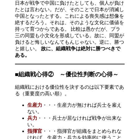
日本が戦争で中国に負けたとしても、個人が負け
たとは言わない。だが、そのことで日本が消滅し
中国となったとする。これによる喪失感は想像を
絶するだろう。それは、そのような文化に価値を
持って育つからである。 比較は愚かだが、ブラ
三の同盟も小文化を形成している。故に、同盟が
負けると悔しいなんてもんじゃない。逆に、勝つ
と嬉しい。
故に、組織戦争は絶対に勝つべきで
ある。
■組織戦心得② ～優位性判断の心得～
組織戦における優位性を決するのは以下要素であ
る（重要度の高い順）。
生産力
・・・生産力が無ければ兵士を雇え
ない。
兵力
・・・兵士が居なければ戦争が出来な
い。
指揮官
・・・指揮官が組織をまとめられな
ければ、生産力・兵力を効率的に使うこと