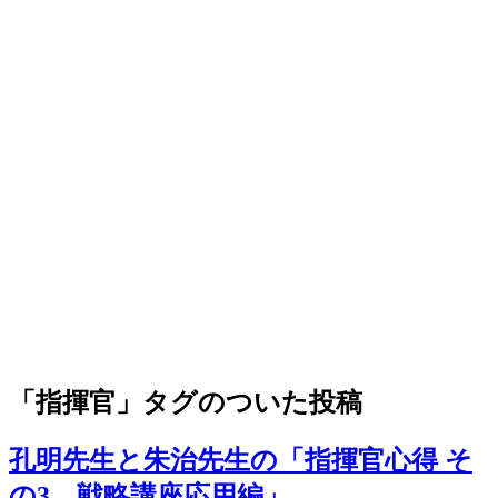
「指揮官」タグのついた投稿
孔明先生と朱治先生の「指揮官心得 そ
の3 戦略講座応用編」