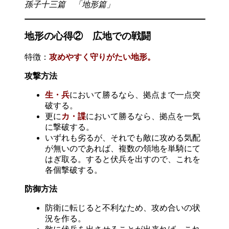
孫子十三篇 「地形篇」
地形の心得② 広地での戦闘
特徴：
攻めやすく守りがたい地形。
攻撃方法
生・兵
において勝るなら、拠点まで一点突
破する。
更に
カ・諜
において勝るなら、拠点を一気
に撃破する。
いずれも劣るが、それでも敵に攻める気配
が無いのであれば、複数の領地を単騎にて
はぎ取る。すると伏兵を出すので、これを
各個撃破する。
防御方法
防衛に転じると不利なため、攻め合いの状
況を作る。