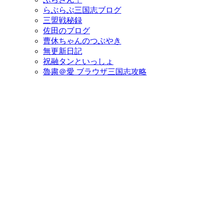
らぶらぶ三国志ブログ
三盟戦秘録
佐田のブログ
曹休ちゃんのつぶやき
無更新日記
祝融タンといっしょ
魯粛＠愛 ブラウザ三国志攻略