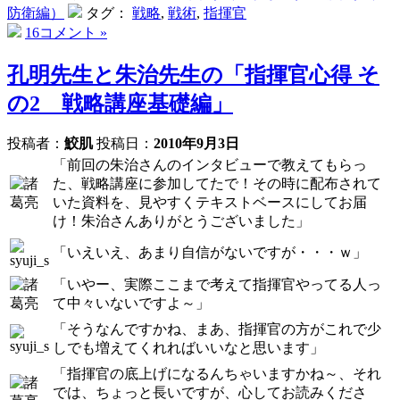
防衛編）
タグ：
戦略
,
戦術
,
指揮官
16コメント »
孔明先生と朱治先生の「指揮官心得 そ
の2 戦略講座基礎編」
投稿者：
鮫肌
投稿日：
2010年9月3日
「前回の朱治さんのインタビューで教えてもらっ
た、戦略講座に参加してたで！その時に配布されて
いた資料を、見やすくテキストベースにしてお届
け！朱治さんありがとうございました」
「いえいえ、あまり自信がないですが・・・ｗ」
「いやー、実際ここまで考えて指揮官やってる人っ
て中々いないですよ～」
「そうなんですかね、まあ、指揮官の方がこれで少
しでも増えてくれればいいなと思います」
「指揮官の底上げになるんちゃいますかね～、それ
では、ちょっと長いですが、心してお読みくださ