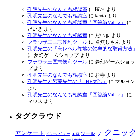
孔明先生のなんでも相談室
に
匿名
より
孔明先生のなんでも相談室
に
kento
より
孔明先生のなんでも相談室「回答編Vol.12」
に
だいき
より
孔明先生のなんでも相談室
に
だいき
より
ブラウザ三国志便利ツール
に
名無しさん
より
孔明先生の「高レベル領地の効率的な取得方法」
に
夢幻ゲームショップ
より
ブラウザ三国志便利ツール
に
夢幻ゲームショッ
プ
より
孔明先生のなんでも相談室
に
お寺
より
孔明先生と呂蒙先生の「THE大砲」
に
マルヨン
より
孔明先生のなんでも相談室「回答編Vol.12」
に
マウス
より
タグクラウド
テクニック
アンケート
ツール
インタビュー
エロ