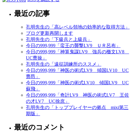
最近の記事
孔明先生の「高レベル領地の効率的な取得方法」
ブログ更新再開します
孔明先生の「下級兵と上級兵」
今日の999,999「蛮王の襲撃LV9 ＵＲ呂布」
今日の999,999「神算鬼謀LV9 強兵の檄文LV8
UC曹操」
孔明先生の「遠征訓練所のススメ」
今日の999,999「神医の術式LV9 傾国LV10 UC
曹昂」
今日の999,999「神医の術式LV10 傾国LV9 UC
蘇飛」
今日の999,999「奇計LV9 神医の術式LV7 王佐
の才LV7 UC徐庶」
孔明先生の「トッププレイヤーの拠点 mixi第三
期版」
最近のコメント