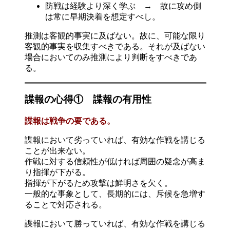
防戦は経験より深く学ぶ → 故に攻め側
は常に早期決着を想定すべし。
推測は客観的事実に及ばない。故に、可能な限り
客観的事実を収集すべきである。それが及ばない
場合においてのみ推測により判断をすべきであ
る。
諜報の心得① 諜報の有用性
諜報は戦争の要である。
諜報において劣っていれば、有効な作戦を講じる
ことが出来ない。
作戦に対する信頼性が低ければ周囲の疑念が高ま
り指揮が下がる。
指揮が下がるため攻撃は鮮明さを欠く。
一般的な事象として、長期的には、斥候を急増す
ることで対応される。
諜報において勝っていれば、有効な作戦を講じる