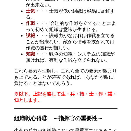
が出来ない。
士気
・・・士気が低い組織は容易に瓦解す
る。
作戦
・・・ 合理的な作戦を立てることによ
って初めて組織は意味が生まれる。
諜報
・・・諜報力がなければ作戦を立てる
ことが出来ない。敵から情報を抜かれては
作戦の遂行が難しい。
知識
・・・戦争の知識・システムの知識が
無ければ、有利な作戦を立てられない。
これら要素を理解し、これら全ての要素が敵より
も上であることが確実であれば、 あなたが敵に
負けることはないであろう。
※以下、上記を略して生・兵・指・士・作・諜・
知とします。
組織戦心得③ ～指揮官の重要性～
生産や兵力が組織戦において最重要ではあること