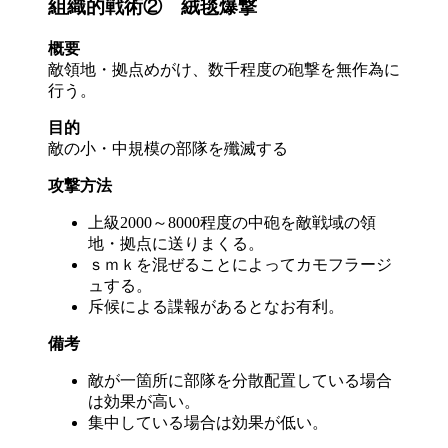
組織的戦術② 絨毯爆撃
概要
敵領地・拠点めがけ、数千程度の砲撃を無作為に
行う。
目的
敵の小・中規模の部隊を殲滅する
攻撃方法
上級2000～8000程度の中砲を敵戦域の領
地・拠点に送りまくる。
ｓｍｋを混ぜることによってカモフラージ
ュする。
斥候による諜報があるとなお有利。
備考
敵が一箇所に部隊を分散配置している場合
は効果が高い。
集中している場合は効果が低い。