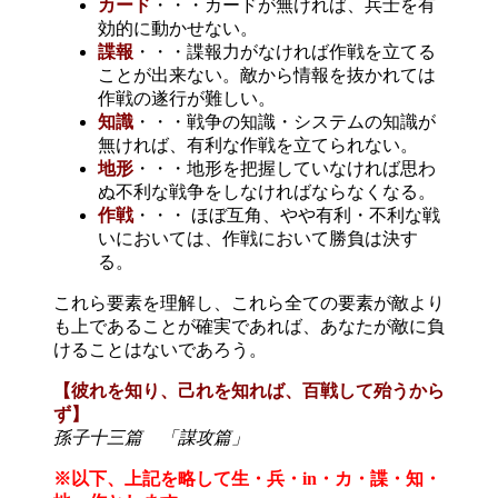
カード
・・・カードが無ければ、兵士を有
効的に動かせない。
諜報
・・・諜報力がなければ作戦を立てる
ことが出来ない。敵から情報を抜かれては
作戦の遂行が難しい。
知識
・・・戦争の知識・システムの知識が
無ければ、有利な作戦を立てられない。
地形
・・・地形を把握していなければ思わ
ぬ不利な戦争をしなければならなくなる。
作戦
・・・ ほぼ互角、やや有利・不利な戦
いにおいては、作戦において勝負は決す
る。
これら要素を理解し、これら全ての要素が敵より
も上であることが確実であれば、あなたが敵に負
けることはないであろう。
【彼れを知り、己れを知れば、百戦して殆うから
ず】
孫子十三篇 「謀攻篇」
※以下、上記を略して生・兵・in・カ・諜・知・