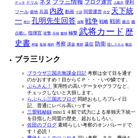
ブラ三情報
ネタ
ブログ運営
便利
ドリル
デッキ
上級兵
天下統
内政
ツール
兵器
動画
同盟運営
僻地
十訓
外交
一
孔明先生回答
戦争
戦術
戦略
拠点
拠
奇計
強撃
武将カード
歴
指揮官
極撃
点晒し
攻撃
斥候
書簡
史書
防衛
考察
遠征
課金
神速
篭城
糧村
農耕
隠しスキル
離反
ブラ三リンク
ブラウザ三国志無課金日記
考察は全て目を通す
のがおすすめ！目からＣＰ・・・いや鱗です。
ぶらさん！
実用性の高いデータやグラフなど、
チェックしないと大損します。
らぶらぶ三国志ブログ
悶絶おもしろプレイ日
記、普通にレベル高いっすｗ
三盟戦秘録
mixi１４鯖で武力による単独天下統一
を目指した同盟の歴史、超おもしろい。
佐田のブログ
素晴らしい考察のオンパレードで
す！必読！
曹休ちゃんのつぶやき
深い考察、ネタ、曹休ち