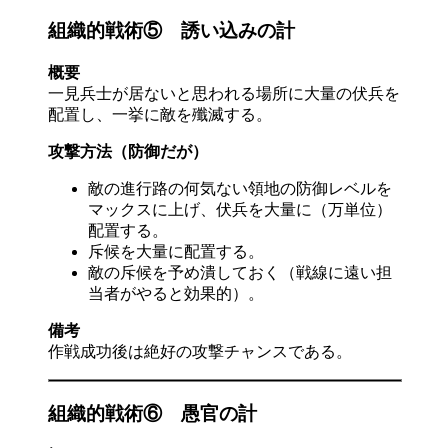
組織的戦術⑤ 誘い込みの計
概要
一見兵士が居ないと思われる場所に大量の伏兵を
配置し、一挙に敵を殲滅する。
攻撃方法（防御だが）
敵の進行路の何気ない領地の防御レベルを
マックスに上げ、伏兵を大量に（万単位）
配置する。
斥候を大量に配置する。
敵の斥候を予め潰しておく（戦線に遠い担
当者がやると効果的）。
備考
作戦成功後は絶好の攻撃チャンスである。
組織的戦術⑥ 愚官の計