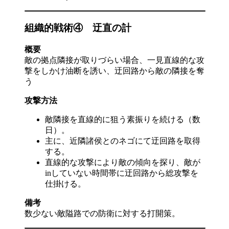
組織的戦術④ 迂直の計
概要
敵の拠点隣接が取りづらい場合、一見直線的な攻
撃をしかけ油断を誘い、迂回路から敵の隣接を奪
う
攻撃方法
敵隣接を直線的に狙う素振りを続ける（数
日）。
主に、近隣諸侯とのネゴにて迂回路を取得
する。
直線的な攻撃により敵の傾向を探り、敵が
inしていない時間帯に迂回路から総攻撃を
仕掛ける。
備考
数少ない敵隘路での防衛に対する打開策。