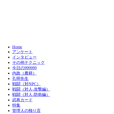
Home
アンケート
インタビュー
その他テクニック
今日の999999
内政（農耕）
孔明先生
戦闘（対NPC）
戦闘（対人-攻撃編）
戦闘（対人-防衛編）
武将カード
特集
管理人の独り言