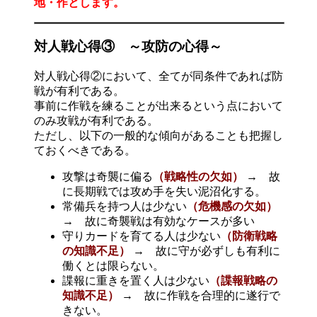
地・作とします。
対人戦心得③ ～攻防の心得～
対人戦心得②において、全てが同条件であれば防
戦が有利である。
事前に作戦を練ることが出来るという点において
のみ攻戦が有利である。
ただし、以下の一般的な傾向があることも把握し
ておくべきである。
攻撃は奇襲に偏る
（戦略性の欠如）
→ 故
に長期戦では攻め手を失い泥沼化する。
常備兵を持つ人は少ない
（危機感の欠如）
→ 故に奇襲戦は有効なケースが多い
守りカードを育てる人は少ない
（防衛戦略
の知識不足）
→ 故に守が必ずしも有利に
働くとは限らない。
諜報に重きを置く人は少ない
（諜報戦略の
知識不足）
→ 故に作戦を合理的に遂行で
きない。