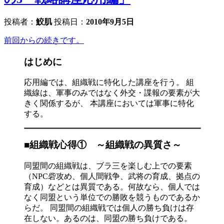
投稿者：
鮫肌
投稿日：
2010年9月5日
前回からの続きです。
はじめに
応用編では、組織戦に特化した講座を行う。 組
織線は、軍事のみではなく外交・諜報の要素が大
きく関係するが、 本講座においては軍事に特化
する。
■組織戦心得① ～組織戦の異質さ～
同盟間の組織戦は、ブラ三を楽しむ上での要素
（NPC砦攻め、個人間戦争、武将の育成、拠点の
育成）などとは異質である。何故なら、個人では
なく同盟という単位での勝敗を競うものであるか
らだ。 同盟間の組織戦では個人の勝ち負けは存
在しない。あるのは、同盟の勝ち負けである。