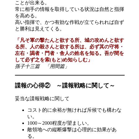
ことが出来る。
常に相手の情報を取得している状況は自然と指揮
を高める。
高い指揮で、かつ有効な作戦が立てられれば自ず
と勝利は見えてくる。
「凡そ軍の撃たんと欲する所、城の攻めんと欲す
る所、人の殺さんと欲する所は、必ず其の守将・
左右・謁者・門者・舎人の姓名を知る。吾が間を
して必ず之を索(もと)め知らしむ」
孫子十三篇 「用間篇」
諜報の心得② ～諜報戦略に関して～
妥当な諜報戦略に関して
コスト的に余裕が無ければ斥候でも構わな
い。
1000～2000程度が望ましい。
敵領地への縦断爆撃は心理的に効果があ
る。