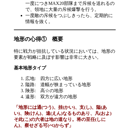
一度につきMAX20部隊まで斥候を送れるの
で、領地に大量の斥候爆撃を行う。
一度敵の斥候をつぶしきったら、定期的に
情報を抜く。
地形の心得① 概要
特に戦力が拮抗している状況においては、地形の
要素が戦略に及ぼす影響は非常に大きい。
基本地形タイプ
広地: 四方に広い地形
隘路: 道幅が狭まっている地形
険形: 高☆の地形
遠形: 双方が遠方の地形
「地形には通(つう)、挂(かい)、支(し)、隘(あ
い)、険(けん)、遠(えん)なるものあり、凡(およ)
そ此(こ)の六者は地の道なり。将の至任(しに
ん)、察せざる可(べ)からず」