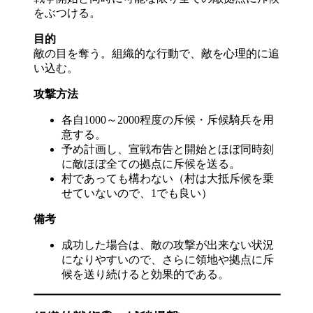
をぶつける。
目的
敵の目を奪う。組織的な行動で、敵を心理的に追
い込む。
攻撃方法
各自1000～2000程度の斥候・斥候騎兵を用
意する。
予め計画し、宣戦布告と開始とほぼ同時刻
に敵ほぼ全ての拠点に斥候を送る。
村であっても構わない（村は大抵斥候を乗
せていないので、1でも良い）
備考
成功した場合は、敵の攻撃が出来ない状況
になりやすいので、さらに領地や拠点に斥
候を送り続けると効果的である。